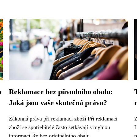
o
Reklamace bez původního obalu:
Jaká jsou vaše skutečná práva?
Zákonná práva při reklamaci zboží Při reklamaci
Z
zboží se spotřebitelé často setkávají s mylnou
H
informací, že bez originálního obalu...
m