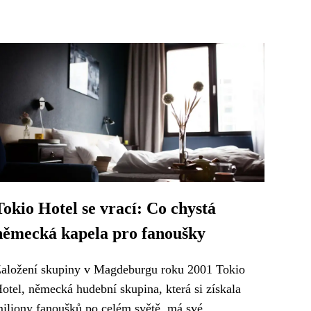
Tokio Hotel se vrací: Co chystá
německá kapela pro fanoušky
aložení skupiny v Magdeburgu roku 2001 Tokio
otel, německá hudební skupina, která si získala
iliony fanoušků po celém světě, má své...