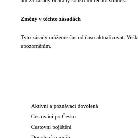
ani za zásady ochrany soukromí těchto stránek.
Změny v těchto zásadách
Tyto zásady můžeme čas od času aktualizovat. Veške
upozorněním.
Aktivní a poznávací dovolená
Cestování po Česku
Cestovní pojištění
Dovolená u moře