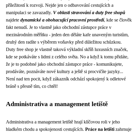
příležitostí k rozvoji. Nejde jen o odbavování cestujících a
manipulaci se zavazadly.
V oblasti stravování a duty free shopů
najdete
dynamické a obohacující pracovní prostředí
, kde se člověk
fakt nenudí. Je to vlastně jako obchodní zástupce práce v
mezinárodním měřítku - jeden den děláte kafe unaveným turistům,
druhý den radíte s výběrem voňavky před důležitou schůzkou.
Duty free shop je vlastně taková výkladní skříň luxusních značek,
kde se potkáváte s lidmi z celého světa. No a když k tomu přidáte,
že je to podobné jako obchodní zástupce práce - komunikujete,
prodáváte, poznáváte nové kultury a ještě si procvičíte jazyky...
Není nad ten pocit, když zákazník odchází spokojený k odletové
bráně s přesně tím, co chtěl!
Administrativa a management letiště
Administrativa a management letiště hrají klíčovou roli v jeho
hladkém chodu a spokojenosti cestujících.
Práce na letišti
zahrnuje