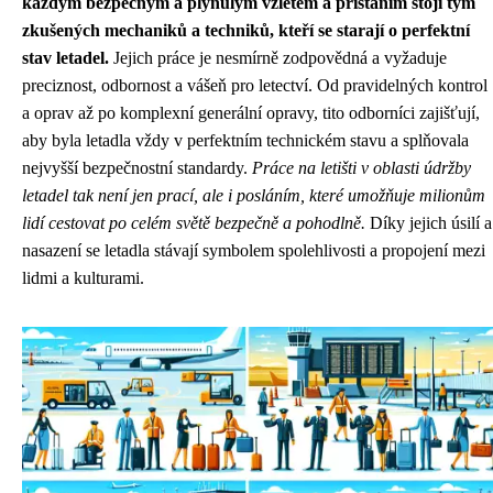
každým bezpečným a plynulým vzletem a přistáním stojí tým
zkušených mechaniků a techniků, kteří se starají o perfektní
stav letadel.
Jejich práce je nesmírně zodpovědná a vyžaduje
preciznost, odbornost a vášeň pro letectví. Od pravidelných kontrol
a oprav až po komplexní generální opravy, tito odborníci zajišťují,
aby byla letadla vždy v perfektním technickém stavu a splňovala
nejvyšší bezpečnostní standardy.
Práce na letišti v oblasti údržby
letadel tak není jen prací, ale i posláním, které umožňuje milionům
lidí cestovat po celém světě bezpečně a pohodlně.
Díky jejich úsilí a
nasazení se letadla stávají symbolem spolehlivosti a propojení mezi
lidmi a kulturami.