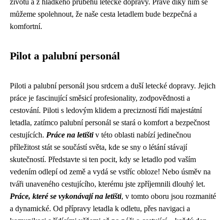
životů a z hladkého průběhu letecké dopravy. Právě díky nim se
můžeme spolehnout, že naše cesta letadlem bude bezpečná a
komfortní.
Pilot a palubní personál
Piloti a palubní personál jsou srdcem a duší letecké dopravy. Jejich
práce je fascinující směsicí profesionality, zodpovědnosti a
cestování. Piloti s ledovým klidem a precizností řídí majestátní
letadla, zatímco palubní personál se stará o komfort a bezpečnost
cestujících.
Práce na letišti
v této oblasti nabízí jedinečnou
příležitost stát se součástí světa, kde se sny o létání stávají
skutečností. Představte si ten pocit, kdy se letadlo pod vaším
vedením odlepí od země a vydá se vstříc obloze! Nebo úsměv na
tváři unaveného cestujícího, kterému jste zpříjemnili dlouhý let.
Práce, které se vykonávají na letišti
, v tomto oboru jsou rozmanité
a dynamické. Od přípravy letadla k odletu, přes navigaci a