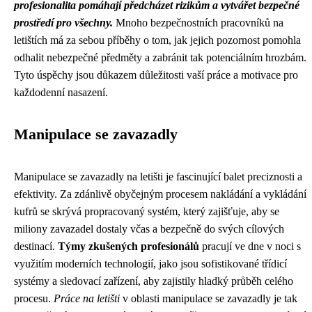
profesionalita pomáhají předcházet rizikům a vytvářet bezpečné
prostředí pro všechny.
Mnoho bezpečnostních pracovníků na
letištích má za sebou příběhy o tom, jak jejich pozornost pomohla
odhalit nebezpečné předměty a zabránit tak potenciálním hrozbám.
Tyto úspěchy jsou důkazem důležitosti vaší práce a motivace pro
každodenní nasazení.
Manipulace se zavazadly
Manipulace se zavazadly na letišti je fascinující balet preciznosti a
efektivity. Za zdánlivě obyčejným procesem nakládání a vykládání
kufrů se skrývá propracovaný systém, který zajišťuje, aby se
miliony zavazadel dostaly včas a bezpečně do svých cílových
destinací.
Týmy zkušených profesionálů
pracují ve dne v noci s
využitím moderních technologií, jako jsou sofistikované třídicí
systémy a sledovací zařízení, aby zajistily hladký průběh celého
procesu.
Práce na letišti
v oblasti manipulace se zavazadly je tak