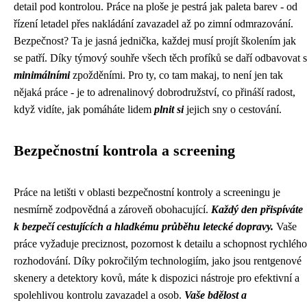
detail pod kontrolou. Práce na ploše je pestrá jak paleta barev - od
řízení letadel přes nakládání zavazadel až po zimní odmrazování.
Bezpečnost? Ta je jasná jednička, každej musí projít školením jak
se patří. Díky týmový souhře všech těch profíků se daří odbavovat s
minimálními
zpožděními. Pro ty, co tam makaj, to není jen tak
nějaká práce - je to adrenalinový dobrodružství, co přináší radost,
když vidíte, jak pomáháte lidem
plnit si
jejich sny o cestování.
Bezpečnostní kontrola a screening
Práce na letišti v oblasti bezpečnostní kontroly a screeningu je
nesmírně zodpovědná a zároveň obohacující.
Každý den přispíváte
k bezpečí cestujících a hladkému průběhu letecké dopravy.
Vaše
práce vyžaduje preciznost, pozornost k detailu a schopnost rychlého
rozhodování. Díky pokročilým technologiím, jako jsou rentgenové
skenery a detektory kovů, máte k dispozici nástroje pro efektivní a
spolehlivou kontrolu zavazadel a osob.
Vaše bdělost a