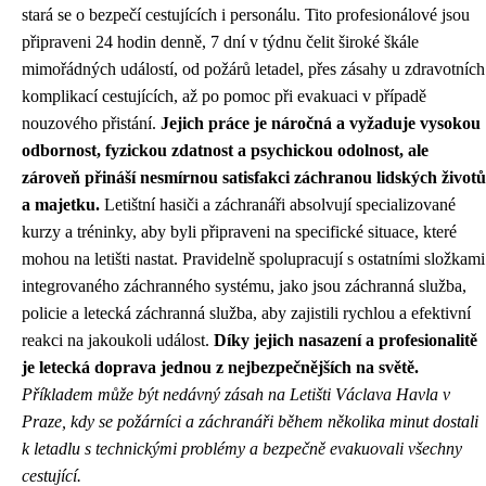
stará se o bezpečí cestujících i personálu. Tito profesionálové jsou
připraveni 24 hodin denně, 7 dní v týdnu čelit široké škále
mimořádných událostí, od požárů letadel, přes zásahy u zdravotních
komplikací cestujících, až po pomoc při evakuaci v případě
nouzového přistání.
Jejich práce je náročná a vyžaduje vysokou
odbornost, fyzickou zdatnost a psychickou odolnost, ale
zároveň přináší nesmírnou satisfakci záchranou lidských životů
a majetku.
Letištní hasiči a záchranáři absolvují specializované
kurzy a tréninky, aby byli připraveni na specifické situace, které
mohou na letišti nastat. Pravidelně spolupracují s ostatními složkami
integrovaného záchranného systému, jako jsou záchranná služba,
policie a letecká záchranná služba, aby zajistili rychlou a efektivní
reakci na jakoukoli událost.
Díky jejich nasazení a profesionalitě
je letecká doprava jednou z nejbezpečnějších na světě.
Příkladem může být nedávný zásah na Letišti Václava Havla v
Praze, kdy se požárníci a záchranáři během několika minut dostali
k letadlu s technickými problémy a bezpečně evakuovali všechny
cestující.