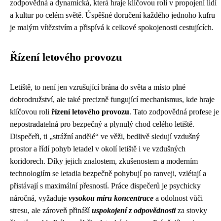
zodpovědná a dynamická, která hraje klíčovou roli v propojení lidí
a kultur po celém světě. Úspěšné doručení každého jednoho kufru
je malým vítězstvím a přispívá k celkové spokojenosti cestujících.
Řízení letového provozu
Letiště, to není jen vzrušující brána do světa a místo plné
dobrodružství, ale také precizně fungující mechanismus, kde hraje
klíčovou roli
řízení letového provozu
. Tato zodpovědná profese je
nepostradatelná pro bezpečný a plynulý chod celého letiště.
Dispečeři, ti „strážní andělé“ ve věži, bedlivě sledují vzdušný
prostor a řídí pohyb letadel v okolí letiště i ve vzdušných
koridorech. Díky jejich znalostem, zkušenostem a moderním
technologiím se letadla bezpečně pohybují po ranveji, vzlétají a
přistávají s maximální přesností. Práce dispečerů je psychicky
náročná, vyžaduje
vysokou míru koncentrace
a odolnost vůči
stresu, ale zároveň přináší
uspokojení z odpovědnosti
za stovky