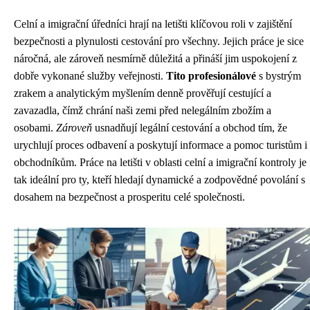
Celní a imigrační úředníci hrají na letišti klíčovou roli v zajištění
bezpečnosti a plynulosti cestování pro všechny. Jejich práce je sice
náročná, ale zároveň nesmírně důležitá a přináší jim uspokojení z
dobře vykonané služby veřejnosti.
Tito profesionálové
s bystrým
zrakem a analytickým myšlením denně prověřují cestující a
zavazadla, čímž chrání naši zemi před nelegálním zbožím a
osobami.
Zároveň
usnadňují legální cestování a obchod tím, že
urychlují proces odbavení a poskytují informace a pomoc turistům i
obchodníkům. Práce na letišti v oblasti celní a imigrační kontroly je
tak ideální pro ty, kteří hledají dynamické a zodpovědné povolání s
dosahem na bezpečnost a prosperitu celé společnosti.