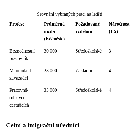
Srovnání vybraných prací na letišti
Profese
Průměrná
Požadované
Náročnost
mzda
vzdělání
(1-5)
(Kč/měsíc)
Bezpečnostní
30 000
Středoškolské
3
pracovník
Manipulant
28 000
Základní
4
zavazadel
Pracovník
33 000
Středoškolské
4
odbavení
cestujících
Celní a imigrační úředníci