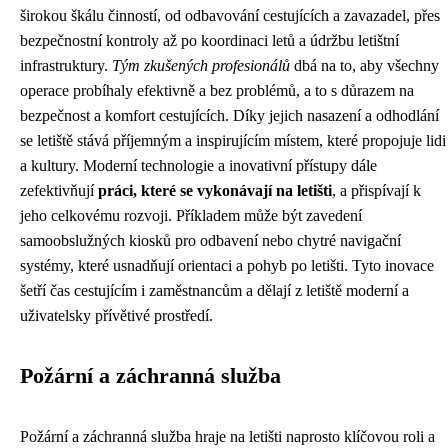
širokou škálu činností, od odbavování cestujících a zavazadel, přes
bezpečnostní kontroly až po koordinaci letů a údržbu letištní
infrastruktury.
Tým zkušených profesionálů
dbá na to, aby všechny
operace probíhaly efektivně a bez problémů, a to s důrazem na
bezpečnost a komfort cestujících. Díky jejich nasazení a odhodlání
se letiště stává příjemným a inspirujícím místem, které propojuje lidi
a kultury. Moderní technologie a inovativní přístupy dále
zefektivňují
práci, které se vykonávají na letišti
, a přispívají k
jeho celkovému rozvoji. Příkladem může být zavedení
samoobslužných kiosků pro odbavení nebo chytré navigační
systémy, které usnadňují orientaci a pohyb po letišti. Tyto inovace
šetří čas cestujícím i zaměstnancům a dělají z letiště moderní a
uživatelsky přívětivé prostředí.
Požární a záchranná služba
Požární a záchranná služba hraje na letišti naprosto klíčovou roli a