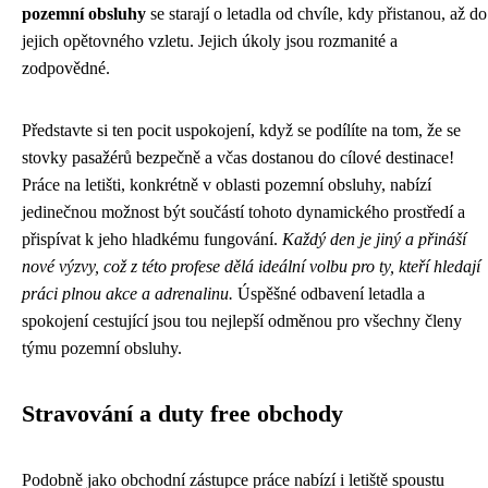
pozemní obsluhy
se starají o letadla od chvíle, kdy přistanou, až do
jejich opětovného vzletu. Jejich úkoly jsou rozmanité a
zodpovědné.
Představte si ten pocit uspokojení, když se podílíte na tom, že se
stovky pasažérů bezpečně a včas dostanou do cílové destinace!
Práce na letišti, konkrétně v oblasti pozemní obsluhy, nabízí
jedinečnou možnost být součástí tohoto dynamického prostředí a
přispívat k jeho hladkému fungování.
Každý den je jiný a přináší
nové výzvy, což z této profese dělá ideální volbu pro ty, kteří hledají
práci plnou akce a adrenalinu.
Úspěšné odbavení letadla a
spokojení cestující jsou tou nejlepší odměnou pro všechny členy
týmu pozemní obsluhy.
Stravování a duty free obchody
Podobně jako
obchodní zástupce práce
nabízí i letiště spoustu