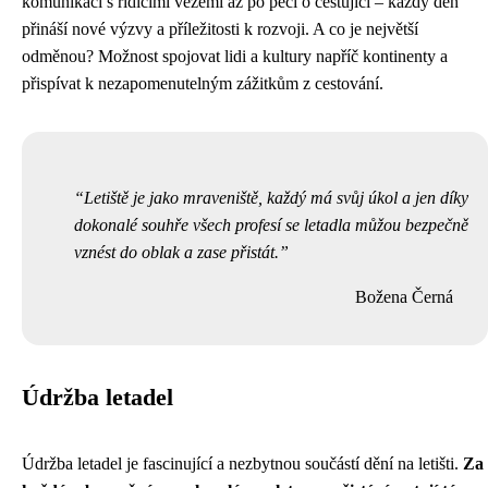
komunikaci s řídícími věžemi až po péči o cestující – každý den
přináší nové výzvy a příležitosti k rozvoji. A co je největší
odměnou? Možnost spojovat lidi a kultury napříč kontinenty a
přispívat k nezapomenutelným zážitkům z cestování.
Letiště je jako mraveniště, každý má svůj úkol a jen díky
dokonalé souhře všech profesí se letadla můžou bezpečně
vznést do oblak a zase přistát.
Božena Černá
Údržba letadel
Údržba letadel je fascinující a nezbytnou součástí dění na letišti.
Za