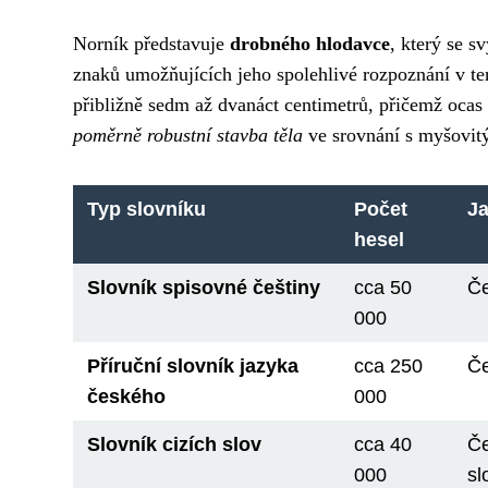
Norník představuje
drobného hlodavce
, který se 
znaků umožňujících jeho spolehlivé rozpoznání v ter
přibližně sedm až dvanáct centimetrů, přičemž ocas 
poměrně robustní stavba těla
ve srovnání s myšovitý
Typ slovníku
Počet
J
hesel
Slovník spisovné češtiny
cca 50
Če
000
Příruční slovník jazyka
cca 250
Če
českého
000
Slovník cizích slov
cca 40
Če
000
sl