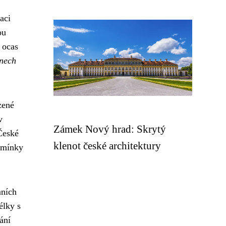
aci
ou
 ocas
ínech
ozené
v
Zámek Nový hrad: Skrytý
 České
klenot české architektury
dmínky
mních
élky s
ání