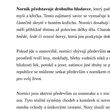
Norník představuje drobného hlodavce
, který pa
myši a křečka. Tento zajímavý savec se vyznačuje
částečně skryté v hustém kožichu. Norníci dosahují 
měří přibližně třetinu až polovinu délky těla. Chara
hnědé, šedé či rezavé barvy
, která jim poskytuje do
Pokud jde o stanoviště, norníci obývají především
s
prostředí tvoří lesy, mokřady, břehy vodních toků a 
blízkosti řek, potoků a jezer, zatímco jiné druhy se 
republice se můžeme setkat především s norníkem 
pro svůj život.
Norníci jsou aktivní především za soumraku a v noc
nor. Tyto složité systémy chodeb a komůrek si
norní
mnoha vchody a únikovými cestami. Nory slouží neje