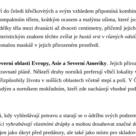
tří do čeledi křečkovitých a svým vzhledem připomíná kombin
 kompaktním tělem, krátkým ocasem a malýma ušima, které js
délky těla mezi dvanácti až dvaceti centimetry, přičemž jejich
kteristickým znakem těchto zvířat je
hustá srst v různých odst
konalou maskáž v jejich přirozeném prostředí.
everní oblasti Evropy, Asie a Severní Ameriky
. Jejich přir
travnaté pláně. Někteří druhy norníků preferují vlhčí lokality 
přizpůsobily životu v sušších oblastech včetně stepí a polí. V
rudým a norníkem mokřadním, kteří zde nacházejí vhodné po
i, kdy vyhledávají potravu a starají se o údržbu svých podze
ci vyhrabávají vlastními drápky
a mohou dosahovat značné d
n jako úkryt před predátory, ale také jako místo pro skladov