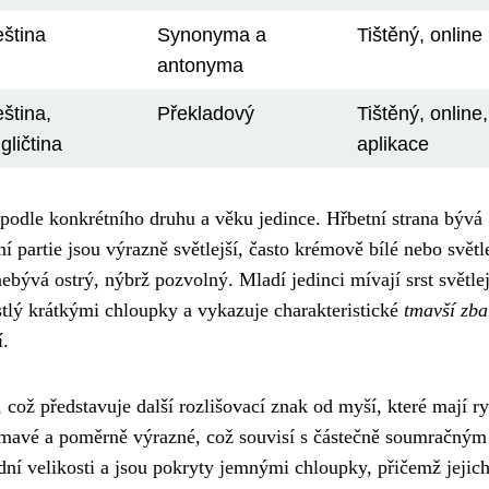
ština
Synonyma a
Tištěný, online
antonyma
ština,
Překladový
Tištěný, online,
gličtina
aplikace
í podle konkrétního druhu a věku jedince. Hřbetní strana bývá
ní partie jsou výrazně světlejší, často krémově bílé nebo světl
nebývá ostrý, nýbrž pozvolný. Mladí jedinci mívají srst světlej
ostlý krátkými chloupky a vykazuje charakteristické
tmavší zba
í.
 což představuje další rozlišovací znak od myší, které mají r
, tmavé a poměrně výrazné, což souvisí s částečně soumračným
dní velikosti a jsou pokryty jemnými chloupky, přičemž jejich