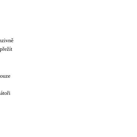
nzivně
přežít
pouze
átoři