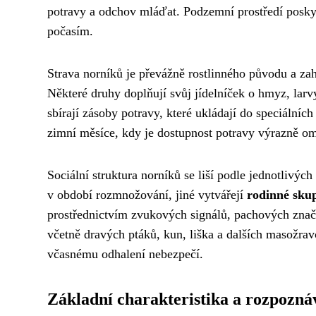
potravy a odchov mláďat. Podzemní prostředí poskyt
počasím.
Strava norníků je převážně rostlinného původu a zahr
Některé druhy doplňují svůj jídelníček o hmyz, lar
sbírají zásoby potravy, které ukládají do speciální
zimní měsíce, kdy je dostupnost potravy výrazně o
Sociální struktura norníků se liší podle jednotlivýc
v období rozmnožování, jiné vytvářejí
rodinné sku
prostřednictvím zvukových signálů, pachových znače
včetně dravých ptáků, kun, liška a dalších masožrav
včasnému odhalení nebezpečí.
Základní charakteristika a rozpozná