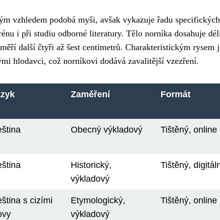
svým vzhledem podobá myši, avšak vykazuje řadu specifických
énu i při studiu odborné literatury. Tělo norníka dosahuje dé
měří další čtyři až šest centimetrů. Charakteristickým rysem j
mi hlodavci, což norníkovi dodává zavalitější vzezření.
azyk
Zaměření
Formát
ština
Obecný výkladový
Tištěný, online
ština
Historický,
Tištěný, digitál
výkladový
ština s cizími
Etymologický,
Tištěný, online
ovy
výkladový