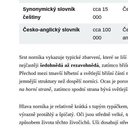
Synonymický slovník
cca 15
Če
češtiny
000
Česko-anglický slovník
cca 100
Če
000
an
Srst norníka vykazuje typické zbarvení, které se liš
nejčastěji
šedohnědá až rezavohnědá
, zatímco břiš
Přechod mezi tmavší hřbetní a světlejší břišní částí 
jemnější struktury než dospělí norníci. Ocas je por
na horní straně
, zatímco spodní strana bývá světlejš
Hlava norníka je relativně krátká s tupým rypáčkem,
výrazně protáhlý a špičatý. Oči jsou středně velké
způsobem života těchto živočichů. Uši dosahují stře