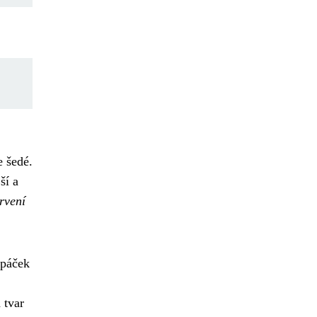
e šedé.
ší a
rvení
ypáček
 tvar