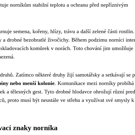
uje norníkům stabilní teplotu a ochranu před nepříznivým
nuje semena, kořeny, hlízy, trávu a další zelené části rostlin.
vy a drobné bezobratlé živočichy. Během podzimu norníci inte
ch skladovacích komůrek v norách. Toto chování jim umožňuje 
mezená.
h druhů. Zatímco některé druhy žijí samotářsky a setkávají se 
piny nebo menší kolonie
. Komunikace mezi norníky probíhá
k a tělesných gest. Tyto drobné hlodavce ohrožují různí pred
ců, proto musí být neustále ve střehu a využívat své smysly k
vací znaky norníka